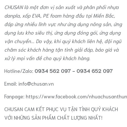
CHUSAN
là một đơn vị sản xuất và phân phối nhựa
danpla,
xốp EVA, PE foam
hàng đầu tại Miền Bắc,
đáp ứng nhiều lĩnh vực như
ứng dụng nông sản
, ứng
dụng
lưu kho siêu thị
,
ứng dụng đóng gói
, ứng dụng
vận chuyển... Do vậy, khi quý khách liên hệ, đội ngũ
chăm sóc khách hàng tận tình giải đáp, báo giá và
xử lý mọi vấn đề cho quý khách hàng.
Hotline/Zalo:
0934 562 097 - 0934 652 097
Email:
info@chusan.vn
Fanpage: https://www.facebook.com/nhuachusanthu
CHUSAN CAM KẾT PHỤC VỤ TẬN TÌNH QUÝ KHÁCH
VỚI NHỮNG SẢN PHẨM CHẤT LƯỢNG NHẤT!