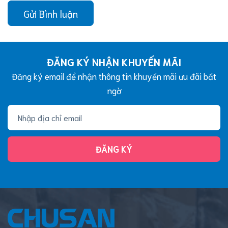
Gửi Bình luận
ĐĂNG KÝ NHẬN KHUYẾN MÃI
Đăng ký email để nhận thông tin khuyến mãi ưu đãi bất
ngờ
ĐĂNG KÝ