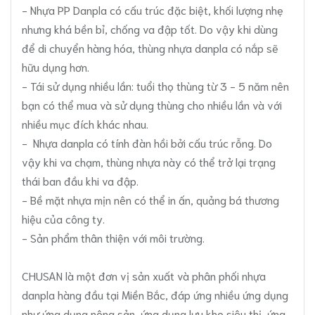
- Nhựa PP Danpla có cấu trúc đặc biệt, khối lượng nhẹ
nhưng khá bền bỉ, chống va đập tốt. Do vậy khi dùng
để di chuyển hàng hóa, thùng nhựa danpla có nắp sẽ
hữu dụng hơn.
- Tái sử dụng nhiều lần: tuổi thọ thùng từ 3 - 5 năm nên
bạn có thể mua và sử dụng thùng cho nhiều lần và với
nhiều mục đích khác nhau.
- Nhựa danpla có tính đàn hồi bởi cấu trúc rỗng. Do
vậy khi va chạm, thùng nhựa này có thể trở lại trạng
thái ban đầu khi va đập.
- Bề mặt nhựa mịn nên có thể in ấn, quảng bá thương
hiệu của công ty.
- Sản phẩm thân thiện với môi trường.
CHUSAN là một đơn vị sản xuất và phân phối nhựa
danpla hàng đầu tại Miền Bắc, đáp ứng nhiều ứng dụng
như
ứng dụng nông sản
,
ứng dụng lưu kho siêu thị
,
ứng