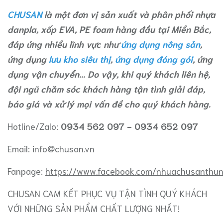
CHUSAN
là một đơn vị sản xuất và phân phối nhựa
danpla, xốp EVA, PE foam hàng đầu tại Miền Bắc,
đáp ứng nhiều lĩnh vực như
ứng dụng nông sản
,
ứng dụng
lưu kho siêu thị
,
ứng dụng đóng gói
, ứng
dụng vận chuyển... Do vậy, khi quý khách liên hệ,
đội ngũ chăm sóc khách hàng tận tình giải đáp,
báo giá và xử lý mọi vấn đề cho quý khách hàng.
Hotline/Zalo:
0934 562 097 - 0934 652 097
Email:
info@chusan.vn
Fanpage:
https://www.facebook.com/nhuachusanthu
CHUSAN CAM KẾT PHỤC VỤ TẬN TÌNH QUÝ KHÁCH
VỚI NHỮNG SẢN PHẨM CHẤT LƯỢNG NHẤT!