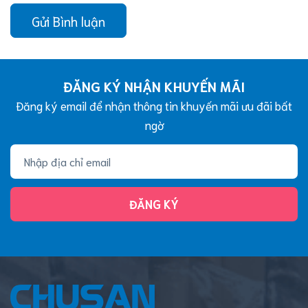
Gửi Bình luận
ĐĂNG KÝ NHẬN KHUYẾN MÃI
Đăng ký email để nhận thông tin khuyến mãi ưu đãi bất
ngờ
ĐĂNG KÝ