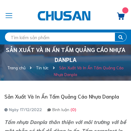
SẢN XUẤT VÀ IN ẤN TẤM QUẢNG CÁO NHỰA
DANPLA
Trang chủ
Tin tức
Sản Xuất Và In Ấn Tấm Quảng Cáo
Nhựa Danpla
Sản Xuất Và In Ấn Tấm Quảng Cáo Nhựa Danpla
Ngày 17/12/2022
Bình luận
(0)
Tấm nhựa Danpla thân thiện với môi trường với bề
mặt nhẵn có thể dễ dàng in ấn. Tấm coroplast in