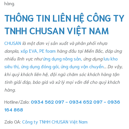
hàng.
THÔNG TIN LIÊN HỆ CÔNG TY
TNHH CHUSAN VIỆT NAM
CHUSAN
là một đơn vị sản xuất và phân phối nhựa
danpla,
xốp EVA, PE foam
hàng đầu tại Miền Bắc, đáp ứng
nhiều lĩnh vực như
ứng dụng nông sản
,
ứng dụng
lưu kho
siêu thị
,
ứng dụng đóng gói
,
ứng dụng vận chuyển
... Do vậy,
khi quý khách liên hệ, đội ngũ chăm sóc khách hàng tận
tình giải đáp, báo giá và xử lý mọi vấn đề cho quý khách
hàng.
Hotline/Zalo:
0934 562 097 - 0934 652 097 - 0936
164 868
Zalo OA:
Công ty TNHH CHUSAN Việt Nam