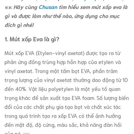
v.v. Hãy cùng
Chusan
tìm hiểu xem mút xốp eva là
gì và được làm như thế nào, ứng dụng cho mục
đích gì nhé!
1. Mút xốp Eva là gì?
Mút xốp EVA (Etylen-vinyl axetat) được tạo ra từ
phản ứng đồng trùng hợp hỗn hợp của etylen và
vinyl axetat. Trong một tấm bọt EVA, phần trăm
trọng lượng của vinyl axetat thường dao động từ 10
đến 40%. Vật liệu polyetylen là một yếu tố quan
trọng khác để sản xuất tạo EVA foam. Số lượng biến
đổi của các chất phụ gia tạo bọt và chất xúc tác
trong quá trình tạo ra xốp EVA có thể ảnh hưởng
đến mật độ, độ cứng, màu sắc, khả năng đàn hồi
của nó, v.v.