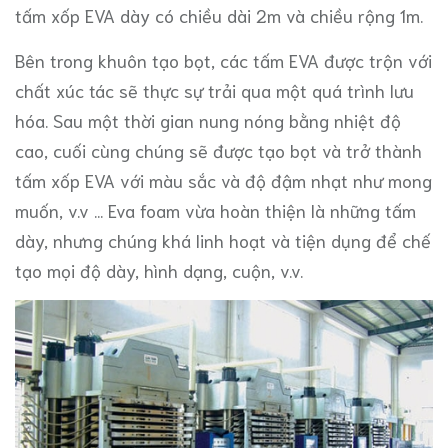
tấm xốp EVA dày có chiều dài 2m và chiều rộng 1m.
Bên trong khuôn tạo bọt, các tấm EVA được trộn với
chất xúc tác sẽ thực sự trải qua một quá trình lưu
hóa. Sau một thời gian nung nóng bằng nhiệt độ
cao, cuối cùng chúng sẽ được tạo bọt và trở thành
tấm xốp EVA với màu sắc và độ đậm nhạt như mong
muốn, v.v ... Eva foam vừa hoàn thiện là những tấm
dày, nhưng chúng khá linh hoạt và tiện dụng để chế
tạo mọi độ dày, hình dạng, cuộn, v.v.