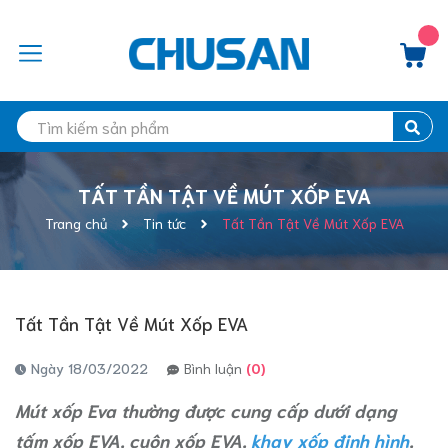
TẤT TẦN TẬT VỀ MÚT XỐP EVA
Trang chủ
Tin tức
Tất Tần Tật Về Mút Xốp EVA
Tất Tần Tật Về Mút Xốp EVA
Ngày 18/03/2022
Bình luận
(0)
Mút xốp Eva thường được cung cấp dưới dạng
tấm xốp EVA, cuộn xốp EVA,
khay xốp định hình
,