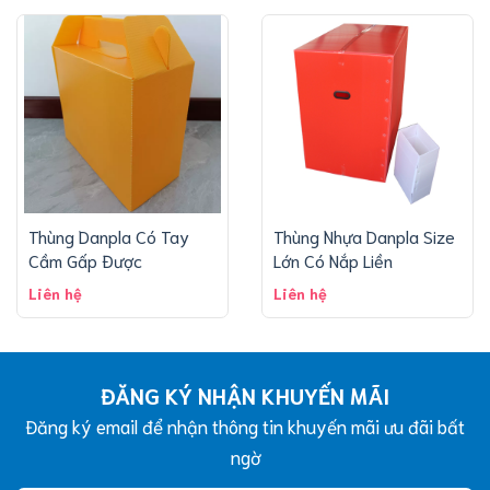
Thùng Danpla Có Tay
Thùng Nhựa Danpla Size
Cầm Gấp Được
Lớn Có Nắp Liền
Liên hệ
Liên hệ
ĐĂNG KÝ NHẬN KHUYẾN MÃI
Đăng ký email để nhận thông tin khuyến mãi ưu đãi bất
ngờ