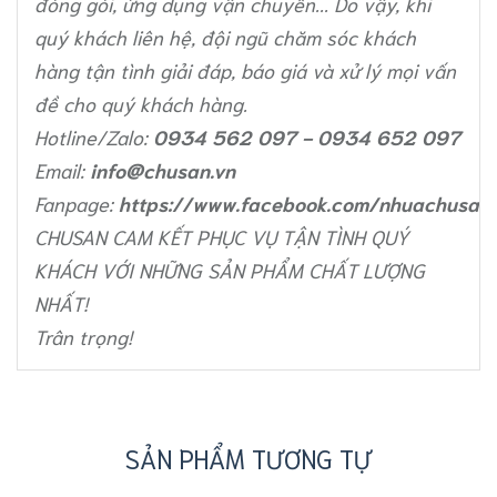
đóng gói
, ứng dụng
vận chuyển
... Do vậy, khi
quý khách liên hệ, đội ngũ chăm sóc khách
hàng tận tình giải đáp, báo giá và xử lý mọi vấn
đề cho quý khách hàng.
Hotline/Zalo:
0934 562 097 - 0934 652 097
Email:
info@chusan.vn
Fanpage:
https://www.facebook.com/nhuachusan
CHUSAN CAM KẾT PHỤC VỤ TẬN TÌNH QUÝ
KHÁCH VỚI NHỮNG SẢN PHẨM CHẤT LƯỢNG
NHẤT!
Trân trọng!
SẢN PHẨM TƯƠNG TỰ