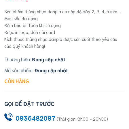
Sản phẩm thùng nhựa danpla có nắp độ dày 2, 3, 4, 5 mm ...
Màu sắc đa dạng
Đảm bảo an toàn khi sử dụng
Được in logo, dán cài card
Kích thước thùng nhựa danpla được sản xuất theo yêu cầu
của Quý khách hàng!
Thương hiệu:
Đang cập nhật
Mã sản phẩm:
Đang cập nhật
CÒN HÀNG
GỌI ĐỂ ĐẶT TRƯỚC
0936482097
(Thời gian: 8h00 - 20h00)