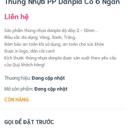
Thùng Nhựa PP Danpla Có 6 Ngăn
Liên hệ
Sản phẩm thùng nhựa danpla độ dày 2 - 12mm ...
Màu sắc đa dạng: Vàng, Xanh, Trắng...
Đảm bảo an toàn khi sử dụng, an toàn cho sức khỏe
Được in logo, dán cài card
Kích thước thùng nhựa danpla được sản xuất theo yêu cầu
của Quý khách hàng!
Thương hiệu:
Đang cập nhật
Mã sản phẩm:
Đang cập nhật
CÒN HÀNG
GỌI ĐỂ ĐẶT TRƯỚC