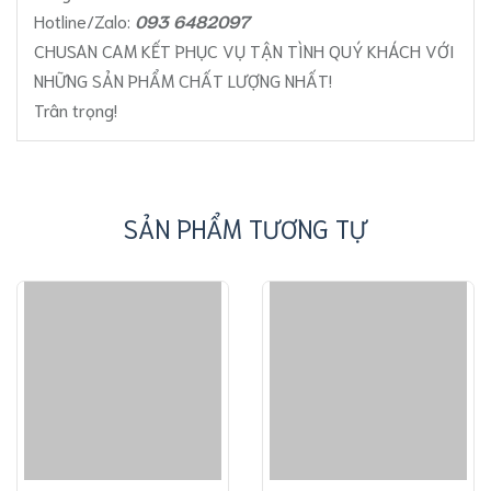
Hotline/Zalo:
093 6482097
CHUSAN CAM KẾT PHỤC VỤ TẬN TÌNH QUÝ KHÁCH VỚI
NHỮNG SẢN PHẨM CHẤT LƯỢNG NHẤT!
Trân trọng!
SẢN PHẨM TƯƠNG TỰ