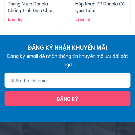
Thùng Nhựa Danpla
Hộp Nhựa PP Danpla Có
Chống Tĩnh Điện Chắc
Quai Cầm
Chắn
Liên hệ
Liên hệ
ĐĂNG KÝ NHẬN KHUYẾN MÃI
Đăng ký email để nhận thông tin khuyến mãi ưu đãi bất
ngờ
ĐĂNG KÝ