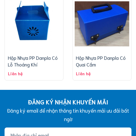
Hộp Nhựa PP Danpla Có
Hộp Nhựa PP Danpla Có
Lỗ Thoáng Khí
Quai Cầm
Liên hệ
Liên hệ
ĐĂNG KÝ NHẬN KHUYẾN MÃI
Đăng ký email để nhận thông tin khuyến mãi ưu đãi bất
ngờ