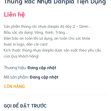
Thùng Rác Nhựa Danpla Tiện Dụng
Liên hệ
Sản phẩm thùng rác nhựa danpla độ dày 2 - 12mm ...
Màu sắc đa dạng: Vàng, Xanh, Trắng...
Đảm bảo an toàn khi sử dụng, an toàn cho sức khỏe
Được in logo, dán cài card
Kích thước thùng nhựa danpla được sản xuất theo yêu cầu
của Quý khách hàng!
Thương hiệu:
Đang cập nhật
Mã sản phẩm:
Đang cập nhật
CÒN HÀNG
GỌI ĐỂ ĐẶT TRƯỚC