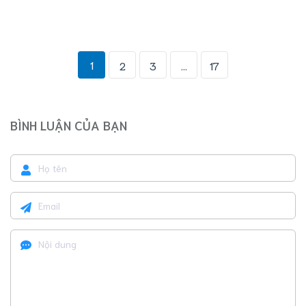
1
2
3
...
17
BÌNH LUẬN CỦA BẠN