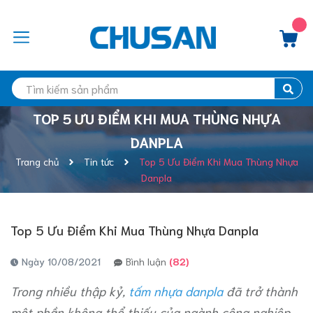
TOP 5 ƯU ĐIỂM KHI MUA THÙNG NHỰA
DANPLA
Trang chủ
Tin tức
Top 5 Ưu Điểm Khi Mua Thùng Nhựa
Danpla
Top 5 Ưu Điểm Khi Mua Thùng Nhựa Danpla
Ngày 10/08/2021
Bình luận
(82)
Trong nhiều thập kỷ,
tấm nhựa danpla
đã trở thành
một phần không thể thiếu của ngành công nghiệp