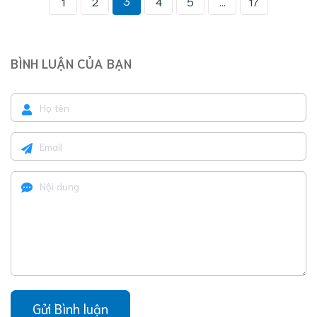
3
1
2
4
5
...
17
BÌNH LUẬN CỦA BẠN
Gửi Bình luận