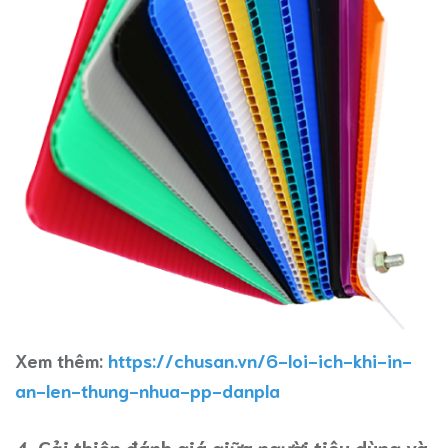
Xem thêm:
https://chusan.vn/6-loi-ich-khi-in-
an-len-thung-nhua-pp-danpla
4. Cải thiện đánh giá giữa người tiêu dùng và