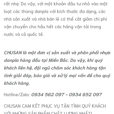
rất nhẹ. Do vậy, với một khoản đầu tư nhỏ vào một
loạt các thùng danpla với kích thước đa dạng, các
nhà sản xuất và nhà bán lẻ có thể cắt giảm chi phí
vận chuyển cho hầu hết các hãng vận tải trong
nước và cả quốc tế.
CHUSAN là một đơn vị sản xuất và phân phối nhựa
danpla hàng đầu tại Miền Bắc. Do vậy, khi quý
khách liên hệ, đội ngũ chăm sóc khách hàng tận
tình giải đáp, báo giá và xử lý mọi vấn đề cho quý
khách hàng.
Hotline/Zalo:
0934 562 097 - 0934 652 097
CHUSAN CAM KẾT PHỤC VỤ TẬN TÌNH QUÝ KHÁCH
VỚI NHỮNG SẢN PHẨM CHẤT LƯỢNG NHẤT!