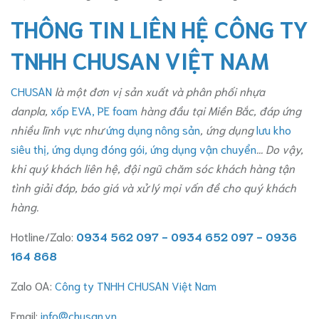
THÔNG TIN LIÊN HỆ CÔNG TY
TNHH CHUSAN VIỆT NAM
CHUSAN
là một đơn vị sản xuất và phân phối nhựa
danpla,
xốp EVA, PE foam
hàng đầu tại Miền Bắc, đáp ứng
nhiều lĩnh vực như
ứng dụng nông sản
, ứng dụng
lưu kho
siêu thị
,
ứng dụng đóng gói
,
ứng dụng vận chuyển
... Do vậy,
khi quý khách liên hệ, đội ngũ chăm sóc khách hàng tận
tình giải đáp, báo giá và xử lý mọi vấn đề cho quý khách
hàng.
Hotline/Zalo:
0934 562 097 - 0934 652 097 - 0936
164 868
Zalo OA:
Công ty TNHH CHUSAN Việt Nam
Email:
info@chusan.vn