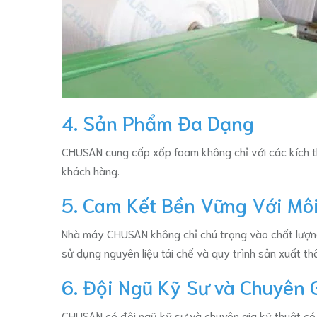
4. Sản Phẩm Đa Dạng
CHUSAN cung cấp xốp foam không chỉ với các kích t
khách hàng.
5. Cam Kết Bền Vững Với Mô
Nhà máy CHUSAN không chỉ chú trọng vào chất lượng
sử dụng nguyên liệu tái chế và quy trình sản xuất th
6. Đội Ngũ Kỹ Sư và Chuyên 
CHUSAN có đội ngũ kỹ sư và chuyên gia kỹ thuật có