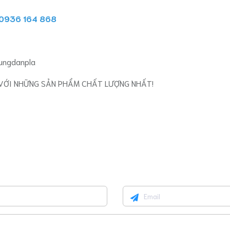
 0936 164 868
ungdanpla
VỚI NHỮNG SẢN PHẨM CHẤT LƯỢNG NHẤT!