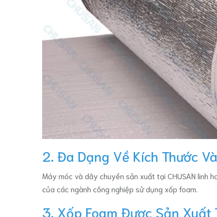
2. Đa Dạng Về Kích Thước V
Máy móc và dây chuyền sản xuất tại CHUSAN linh ho
của các ngành công nghiệp sử dụng xốp foam.
3. Xốp Foam Được Sản Xuất 