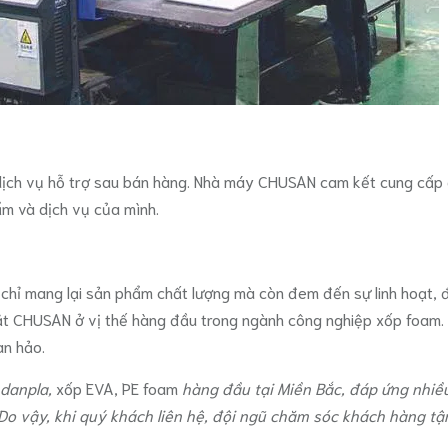
ịch vụ hỗ trợ sau bán hàng. Nhà máy CHUSAN cam kết cung cấp dị
ẩm và dịch vụ của mình.
hỉ mang lại sản phẩm chất lượng mà còn đem đến sự linh hoạt, đ
ặt CHUSAN ở vị thế hàng đầu trong ngành công nghiệp xốp foam. 
àn hảo.
 danpla,
xốp EVA, PE foam
hàng đầu tại Miền Bắc, đáp ứng nhiề
. Do vậy, khi quý khách liên hệ, đội ngũ chăm sóc khách hàng tậ