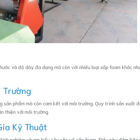
hước và độ dày đa dạng mà còn với nhiều loại xốp foam khác nha
i Trường
 sản phẩm mà còn cam kết với môi trường. Quy trình sản xuất đư
ân thiện với môi trường.
Gia Kỹ Thuật
 kinh nghiệm và am hiểu sâu sắc về xốp foam. Điều này đảm bảo