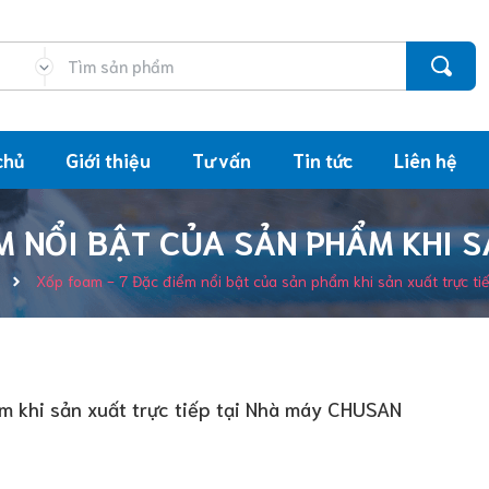
chủ
Giới thiệu
Tư vấn
Tin tức
Liên hệ
M NỔI BẬT CỦA SẢN PHẨM KHI S
Xốp foam - 7 Đặc điểm nổi bật của sản phẩm khi sản xuất trực t
m khi sản xuất trực tiếp tại Nhà máy CHUSAN