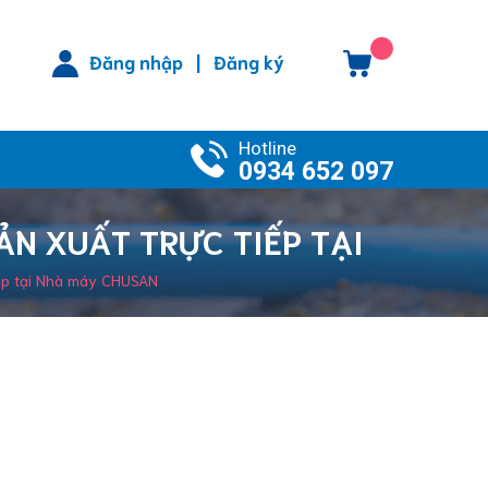
Đăng nhập
|
Đăng ký
Hotline
0934 652 097
ẢN XUẤT TRỰC TIẾP TẠI
iếp tại Nhà máy CHUSAN