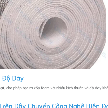
à Độ Dày
ạt, cho phép tạo ra xốp foam với nhiều kích thước và độ dày k
Trên Dây Chuyền Công Nghệ Hiện Đ