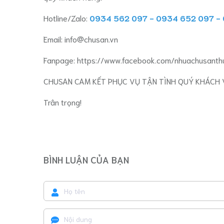
Hotline/Zalo:
0934 562 097 - 0934 652 097 -
Email:
info@chusan.vn
Fanpage:
https://www.facebook.com/nhuachusanth
CHUSAN CAM KẾT PHỤC VỤ TẬN TÌNH QUÝ KHÁCH 
Trân trọng!
BÌNH LUẬN CỦA BẠN