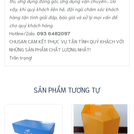
thị, ứng dụng đóng gói, ứng dụng vận chuyển... Do
vậy, khi quý khách liên hệ, đội ngũ chăm sóc khách
hàng tận tình giải đáp, báo giá và xử lý mọi vấn đề
cho quý khách hàng.
Hotline/Zalo:
093 6482097
CHUSAN CAM KẾT PHỤC VỤ TẬN TÌNH QUÝ KHÁCH VỚI
NHỮNG SẢN PHẨM CHẤT LƯỢNG NHẤT!
Trân trọng!
SẢN PHẨM TƯƠNG TỰ