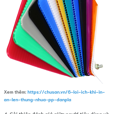
Xem thêm:
https://chusan.vn/6-loi-ich-khi-in-
an-len-thung-nhua-pp-danpla
4. Cải thiện đánh giá giữa người tiêu dùng và