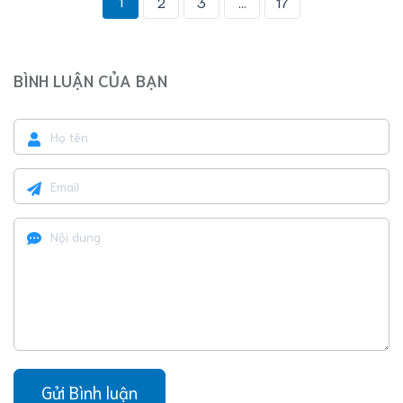
1
2
3
...
17
BÌNH LUẬN CỦA BẠN
Gửi Bình luận