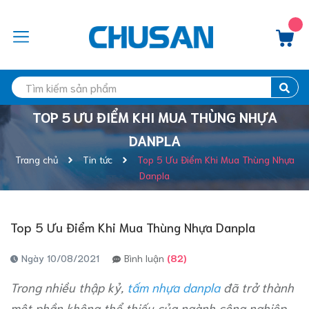
TOP 5 ƯU ĐIỂM KHI MUA THÙNG NHỰA
DANPLA
Trang chủ
Tin tức
Top 5 Ưu Điểm Khi Mua Thùng Nhựa
Danpla
Top 5 Ưu Điểm Khi Mua Thùng Nhựa Danpla
Ngày 10/08/2021
Bình luận
(82)
Trong nhiều thập kỷ,
tấm nhựa danpla
đã trở thành
một phần không thể thiếu của ngành công nghiệp