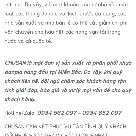
rất nhẹ. Do vậy, với một khoản đầu tư nhỏ vào một
loạt các thùng danpla với kích thước đa dạng, các
nhà sản xuất và nhà bán lẻ có thể cắt giảm chi phí
vận chuyển cho hầu hết các hãng vận tải trong
nước và cả quốc tế.
CHUSAN là một đơn vị sản xuất và phân phối nhựa
danpla hàng đầu tại Miền Bắc. Do vậy, khi quý
khách liên hệ, đội ngũ chăm sóc khách hàng tận
tình giải đáp, báo giá và xử lý mọi vấn đề cho quý
khách hàng.
Hotline/Zalo:
0934 562 097 - 0934 652 097
CHUSAN CAM KẾT PHỤC VỤ TẬN TÌNH QUÝ KHÁCH
VỚI NHỮNG SẢN PHẨM CHẤT LƯỢNG NHẤT!